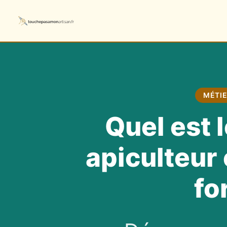
MÉTIE
Quel est l
apiculteur
fo