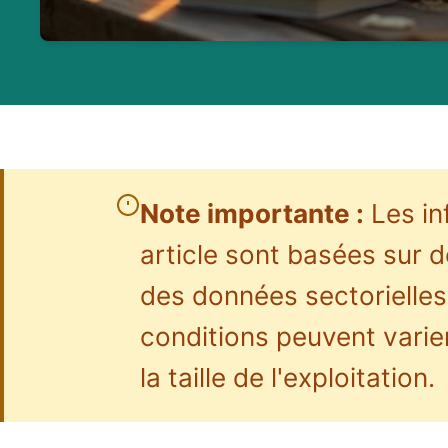
Note importante :
Les in
article sont basées sur 
des données sectorielles 
conditions peuvent varier
la taille de l'exploitation.