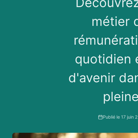
Découvrez 
métier d
rémunérati
quotidien 
d'avenir da
plein
Publié le 17 juin