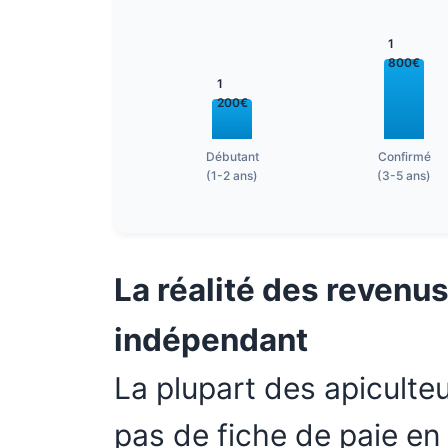
1
800€
1
200€
Débutant
Confirmé
(1-2 ans)
(3-5 ans)
La réalité des revenus
indépendant
La plupart des apicult
pas de fiche de paie en