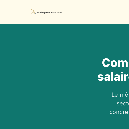
Comm
salai
Le mét
sect
concret