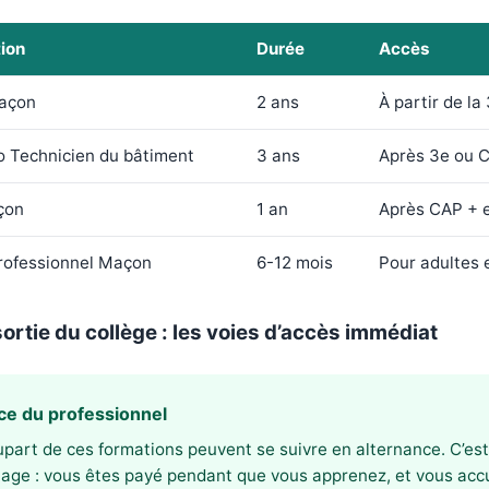
ion
Durée
Accès
açon
2 ans
À partir de la
o Technicien du bâtiment
3 ans
Après 3e ou 
çon
1 an
Après CAP + 
professionnel Maçon
6-12 mois
Pour adultes 
sortie du collège : les voies d’accès immédiat
ce du professionnel
upart de ces formations peuvent se suivre en alternance. C’est
age : vous êtes payé pendant que vous apprenez, et vous ac