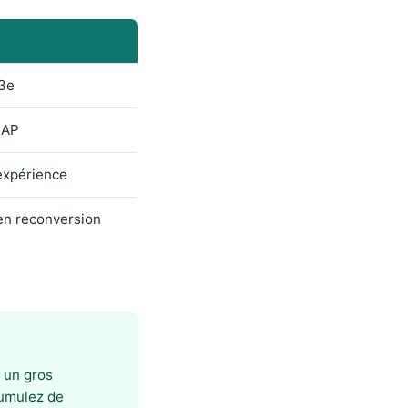
 3e
CAP
expérience
en reconversion
 un gros
cumulez de