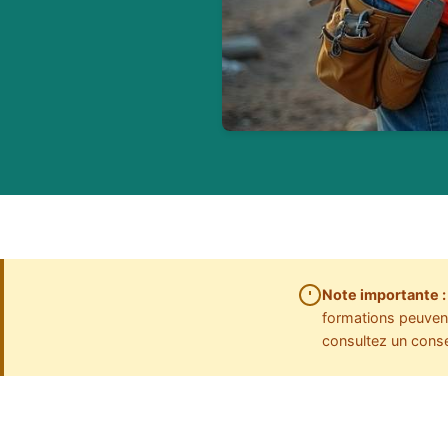
Note importante :
formations peuvent 
consultez un conse