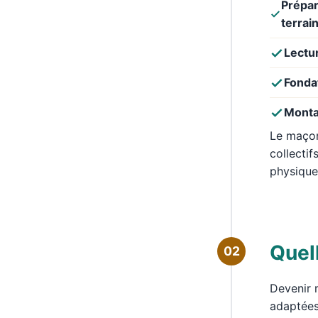
Prépar
terrain
Lectur
Fondat
Montag
Le maçon
collectif
physique,
Quel
02
Devenir 
adaptées