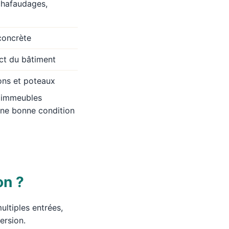
chafaudages,
concrète
ct du bâtiment
ons et poteaux
, immeubles
 une bonne condition
on ?
ltiples entrées,
ersion.