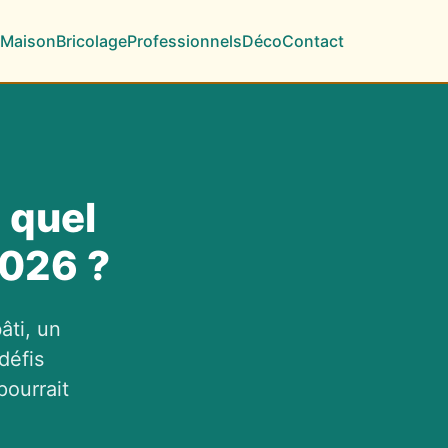
Maison
Bricolage
Professionnels
Déco
Contact
 quel
2026 ?
âti, un
défis
pourrait