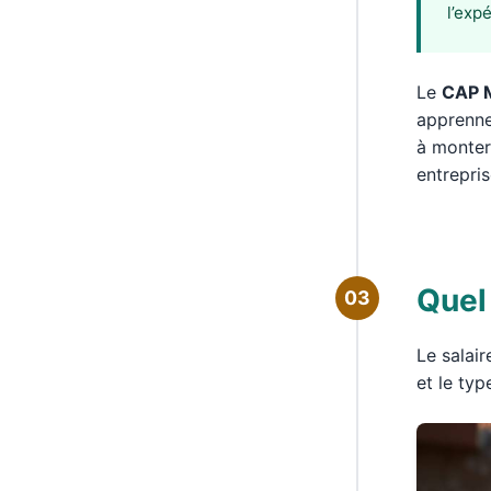
l’exp
Le
CAP 
apprenne
à monter
entrepri
Quel
03
Le salair
et le typ