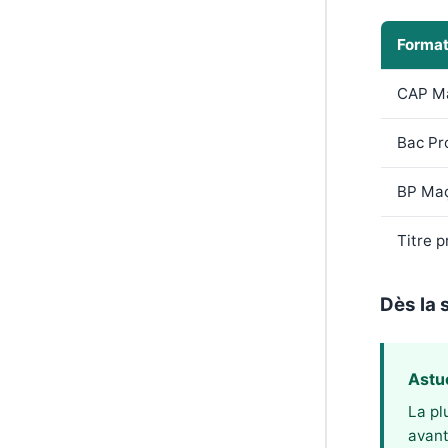
Format
CAP M
Bac Pr
BP Ma
Titre 
Dès la 
Astu
La pl
avant