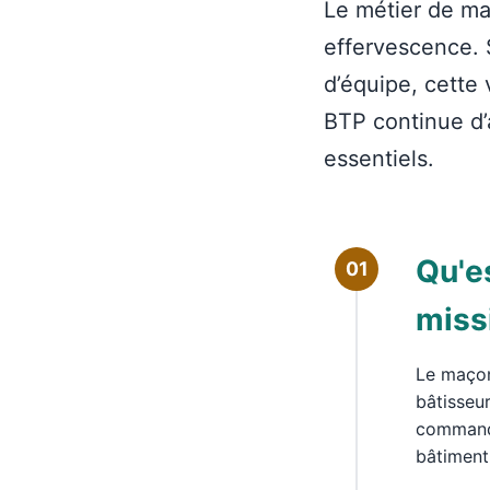
Le métier de maç
effervescence. S
d’équipe, cette 
BTP continue d’a
essentiels.
Qu'e
01
miss
Le maçon 
bâtisseur
commande
bâtiment