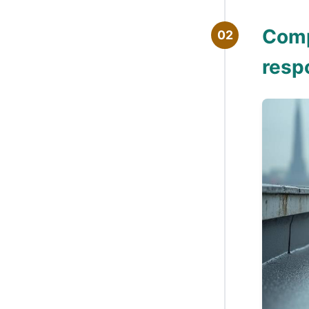
Comp
02
resp