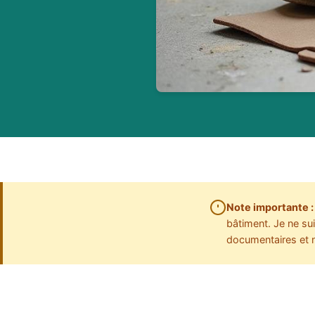
Note importante :
bâtiment. Je ne su
documentaires et ne