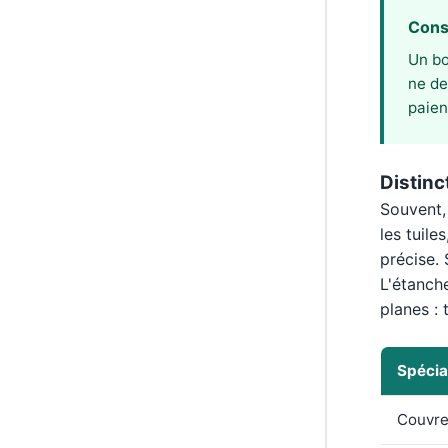
Cons
Un bo
ne de
paien
Distinc
Souvent, 
les tuile
précise. 
L'étanche
planes : 
Spécia
Couvre