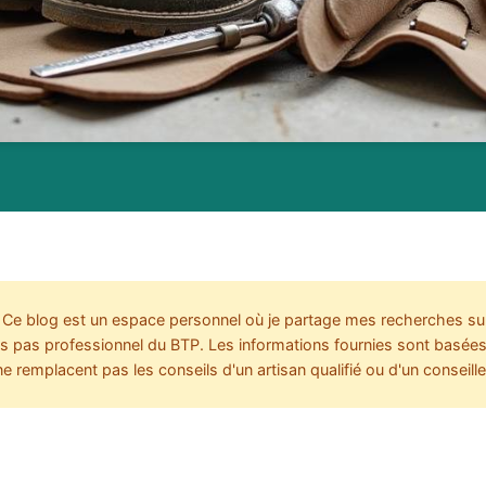
Ce blog est un espace personnel où je partage mes recherches sur
is pas professionnel du BTP. Les informations fournies sont basée
 remplacent pas les conseils d'un artisan qualifié ou d'un conseille