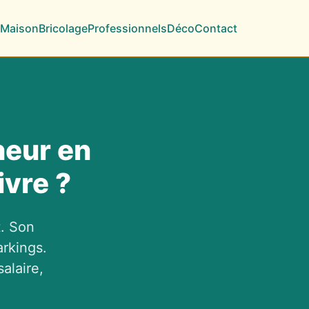
Maison
Bricolage
Professionnels
Déco
Contact
heur en
ivre ?
t. Son
rkings.
alaire,