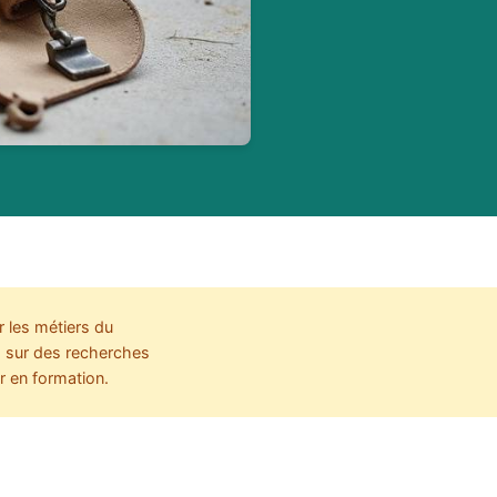
 les métiers du
s sur des recherches
r en formation.