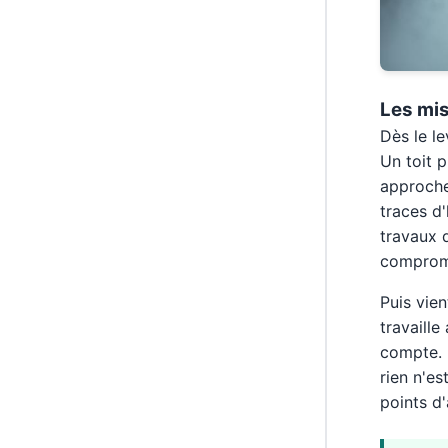
Les mis
Dès le le
Un toit 
approche 
traces d'
travaux 
comprom
Puis vien
travaill
compte. 
rien n'es
points d'