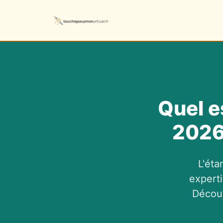
Quel e
2026 
L'éta
expert
Découv