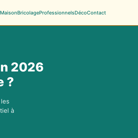
Maison
Bricolage
Professionnels
Déco
Contact
 en 2026
e ?
 les
iel à