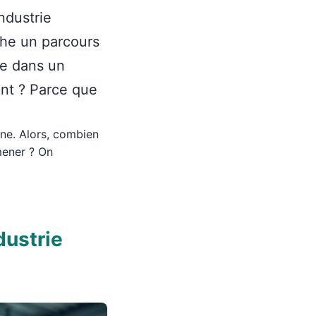
industrie
che un parcours
le dans un
ent ? Parce que
hine. Alors, combien
mener ? On
ndustrie