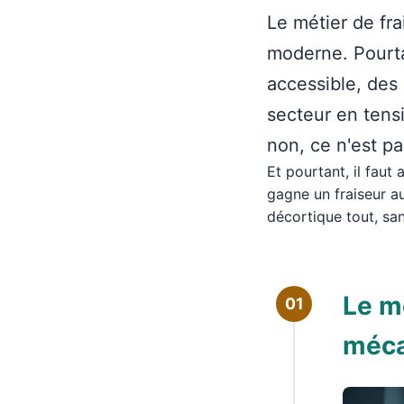
Le métier de fra
moderne. Pourta
accessible, des 
secteur en tens
non, ce n'est p
Et pourtant, il faut
gagne un fraiseur a
décortique tout, sans
Le mé
01
méca