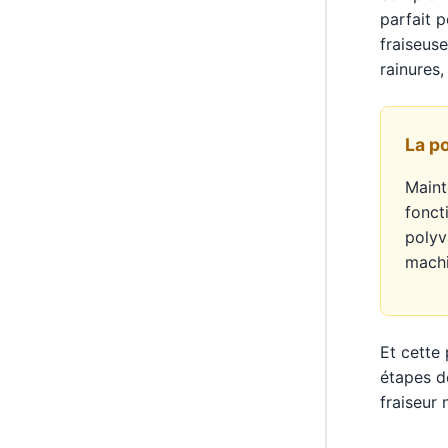
parfait p
fraiseuse
rainures,
La p
Maint
fonct
polyv
machi
Et cette 
étapes de
fraiseur 