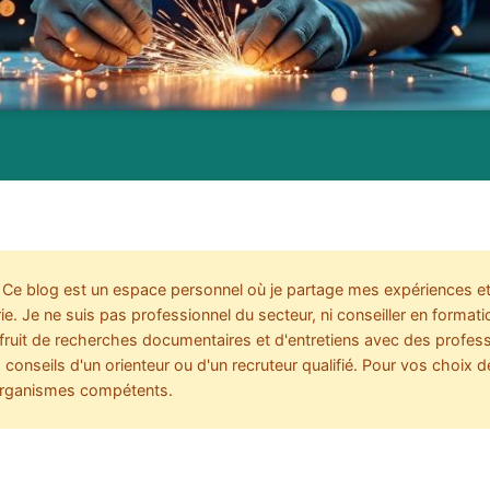
Ce blog est un espace personnel où je partage mes expériences et
rie. Je ne suis pas professionnel du secteur, ni conseiller en format
e fruit de recherches documentaires et d'entretiens avec des profess
conseils d'un orienteur ou d'un recruteur qualifié. Pour vos choix d
organismes compétents.