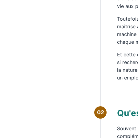
vie aux 
Toutefoi
maîtrise 
machine 
chaque m
Et cette
si reche
la nature
un emplo
Qu'e
02
Souvent 
complémen