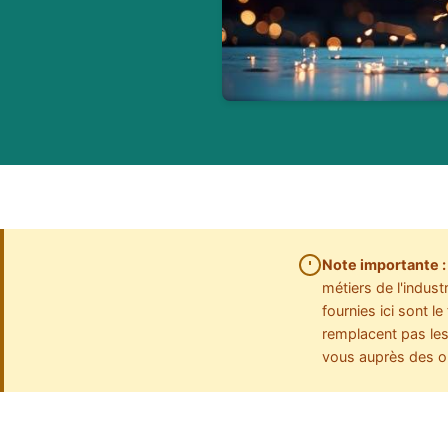
Note importante :
métiers de l'indust
fournies ici sont l
remplacent pas les 
vous auprès des 