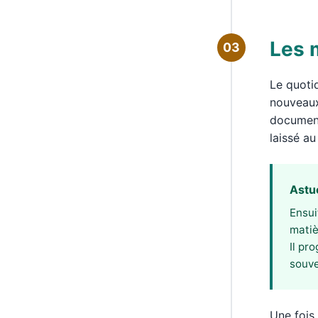
Les 
03
Le quoti
nouveaux
documents
laissé au
Astu
Ensui
matiè
Il pr
souven
Une fois 