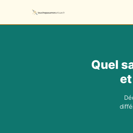
Quel sa
et
Déc
diff