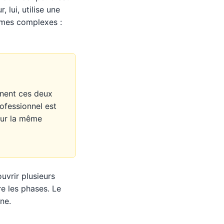
 lui, utilise une
ormes complexes :
inent ces deux
rofessionnel est
 sur la même
uvrir plusieurs
re les phases. Le
îne.