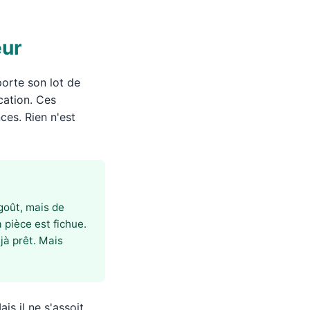
eur
porte son lot de
cation. Ces
ces. Rien n'est
 goût, mais de
 pièce est fichue.
jà prêt. Mais
is il ne s'assoit