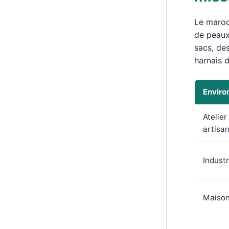
Le maroqu
de peaux 
sacs, des
harnais d
Envir
Atelier
artisan
Industr
Maison