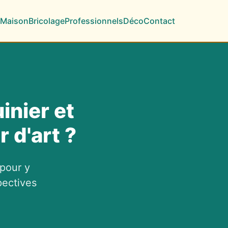
Maison
Bricolage
Professionnels
Déco
Contact
inier et
 d'art ?
 pour y
pectives