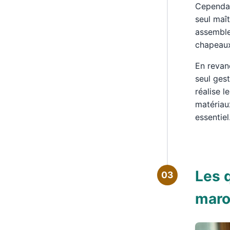
Cependant
seul maît
assemble,
chapeaux
En revanc
seul gest
réalise l
matériaux
essentiel
Les q
03
maro