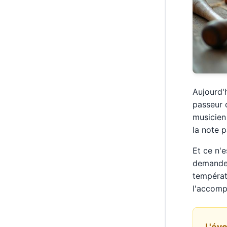
Aujourd'h
passeur d
musicien 
la note p
Et ce n'
demande u
températ
l'accompa
L'év