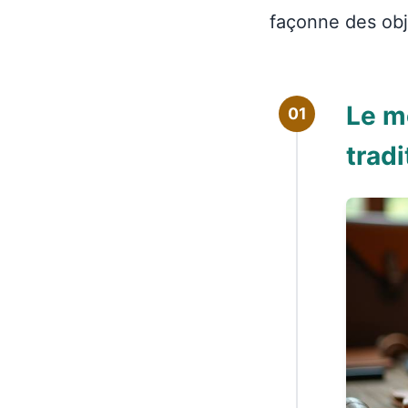
façonne des obj
Le mé
01
trad