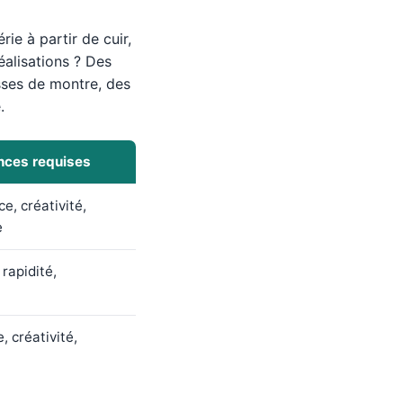
ie à partir de cuir,
éalisations ? Des
usses de montre, des
.
ces requises
e, créativité,
e
 rapidité,
, créativité,