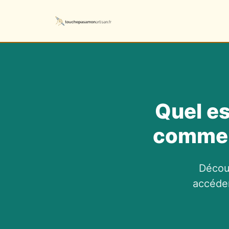
Quel es
comment
Découv
accéder