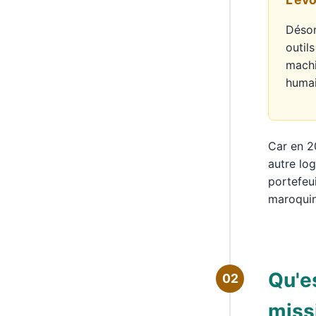
Désor
outil
machi
humai
Car en 2
autre log
portefeui
maroquini
Qu'e
02
miss