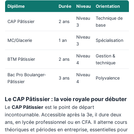
Diplôme
Durée
Niveau
Orientation
Niveau
Technique de
CAP Pâtissier
2 ans
3
base
Niveau
MC/Glacerie
1 an
Spécialisation
3
Niveau
Gestion &
BTM Pâtissier
2 ans
4
technique
Bac Pro Boulanger-
Niveau
3 ans
Polyvalence
Pâtissier
4
Le CAP Pâtissier : la voie royale pour débuter
Le
CAP Pâtissier
est le point de départ
incontournable. Accessible après la 3e, il dure deux
ans, en lycée professionnel ou en CFA. Il alterne cours
théoriques et périodes en entreprise, essentielles pour