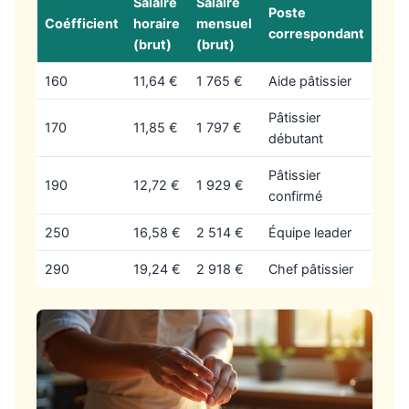
Salaire
Salaire
Poste
Coéfficient
horaire
mensuel
correspondant
(brut)
(brut)
160
11,64 €
1 765 €
Aide pâtissier
Pâtissier
170
11,85 €
1 797 €
débutant
Pâtissier
190
12,72 €
1 929 €
confirmé
250
16,58 €
2 514 €
Équipe leader
290
19,24 €
2 918 €
Chef pâtissier