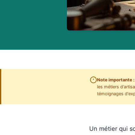
Note importante :
les métiers d'arti
témoignages d'expe
Un métier qui so