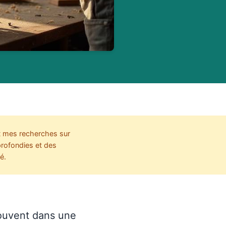
t mes recherches sur
profondies et des
é.
 souvent dans une