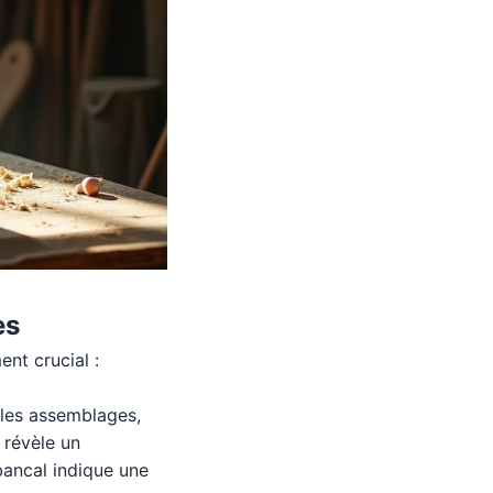
es
nt crucial :
, les assemblages,
e révèle un
bancal indique une