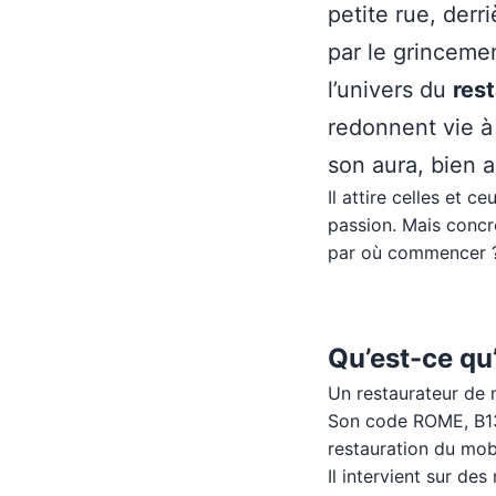
petite rue, derr
par le grinceme
l’univers du
res
redonnent vie à
son aura, bien a
Il attire celles et c
passion. Mais concr
par où commencer ? 
Qu’est-ce qu
Un restaurateur de 
Son code ROME, B130
restauration du mobi
Il intervient sur de