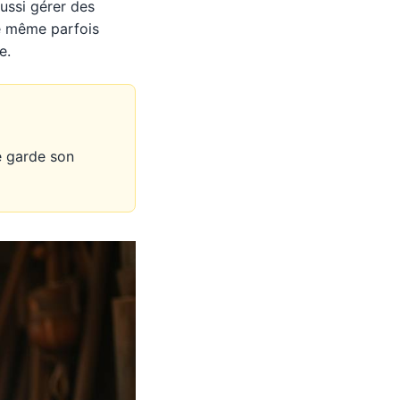
aussi gérer des
ne même parfois
e.
ce garde son