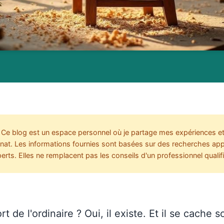
Ce blog est un espace personnel où je partage mes expériences e
sanat. Les informations fournies sont basées sur des recherches ap
rts. Elles ne remplacent pas les conseils d'un professionnel qualifi
rt de l'ordinaire ? Oui, il existe. Et il se cache