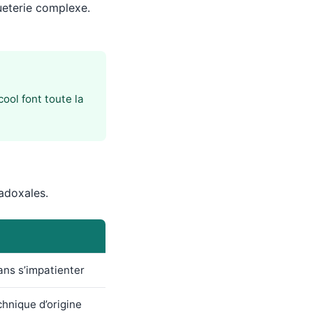
ueterie complexe.
ool font toute la
radoxales.
ans s’impatienter
chnique d’origine