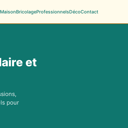
Maison
Bricolage
Professionnels
Déco
Contact
aire et
sions,
ls pour