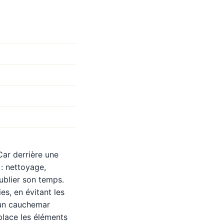
Car derrière une
 : nettoyage,
oublier son temps.
ies, en évitant les
— un cauchemar
mplace les éléments