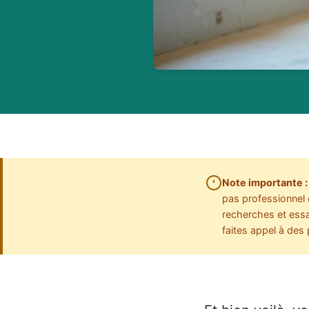
Note importante :
pas professionnel d
recherches et essai
faites appel à des 