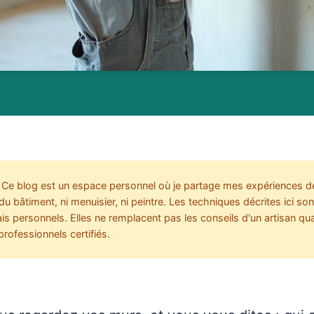
Ce blog est un espace personnel où je partage mes expériences de
u bâtiment, ni menuisier, ni peintre. Les techniques décrites ici son
s personnels. Elles ne remplacent pas les conseils d'un artisan qual
professionnels certifiés.