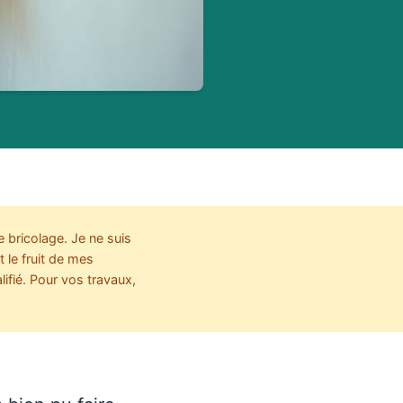
 bricolage. Je ne suis
t le fruit de mes
ifié. Pour vos travaux,