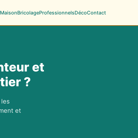
Maison
Bricolage
Professionnels
Déco
Contact
inteur et
ier ?
 les
iment et