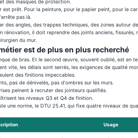
, et des masques de protection.
r est prêt. Pour la peinture, pour le papier peint, pour le ca
'arrête pas là.
uper des angles, des trappes techniques, des zones autour d
n rénovation, il doit reprendre des joints anciens, fissurés, m
hirurgien du mur.
métier est de plus en plus recherché
que de bras. Et le second œuvre, souvent oublié, est en te
nt vite, les délais sont serrés, les exigences de qualité mo
veulent des finitions impeccables.
nts, pas de dénivelés, pas d'ombres sur les murs.
rises peinent à recruter des jointeurs qualifiés.
trisent les niveaux Q3 et Q4 de finition.
iste une norme, le DTU 25.41, qui fixe quatre niveaux de qual
cription
Usage