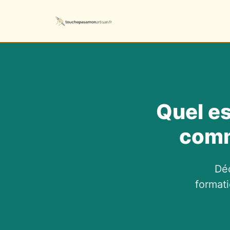
Quel est
comm
Déc
formati