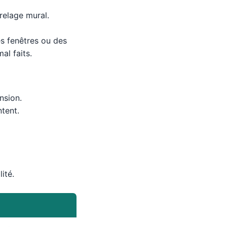
rrelage mural.
es fenêtres ou des
al faits.
nsion.
ntent.
ité.