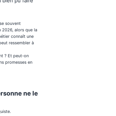
 bien pu faire
sse souvent
n 2026, alors que la
métier connaît une
peut ressembler à
t ? Et peut-on
sans promesses en
ersonne ne le
uiste.