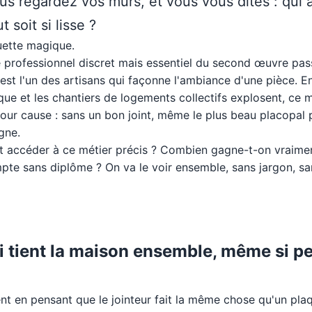
ous regardez vos murs, et vous vous dites : qui a
 soit si lisse ?
uette magique.
Ce professionnel discret mais essentiel du second œuvre pa
l est l'un des artisans qui façonne l'ambiance d'une pièce. E
que et les chantiers de logements collectifs explosent, ce 
our cause : sans un bon joint, même le plus beau placopal 
gne.
 accéder à ce métier précis ? Combien gagne-t-on vraimen
ompte sans diplôme ? On va le voir ensemble, sans jargon, 
i tient la maison ensemble, même si p
t en pensant que le jointeur fait la même chose qu'un plaq