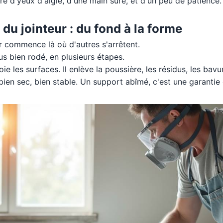
ire d'yeux d'aigle, d'une main sûre, et d'un peu de patienc
du jointeur : du fond à la forme
ur commence là où d'autres s'arrêtent.
sus bien rodé, en plusieurs étapes.
oie les surfaces. Il enlève la poussière, les résidus, les bavur
 bien sec, bien stable. Un support abîmé, c'est une garanti