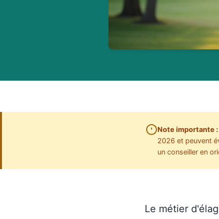
Note importante :
2026 et peuvent év
un conseiller en or
Le métier d'éla