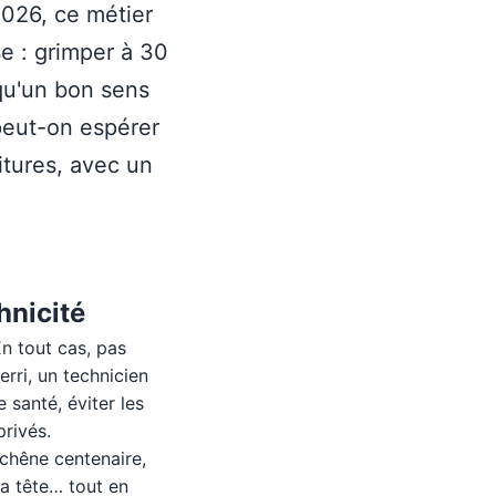
 2026, ce métier
se : grimper à 30
qu'un bon sens
peut-on espérer
itures, avec un
hnicité
En tout cas, pas
rri, un technicien
 santé, éviter les
privés.
 chêne centenaire,
sa tête… tout en