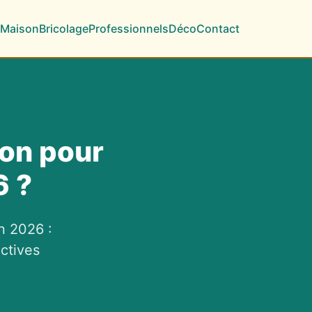
Maison
Bricolage
Professionnels
Déco
Contact
ion pour
6 ?
n 2026 :
ctives